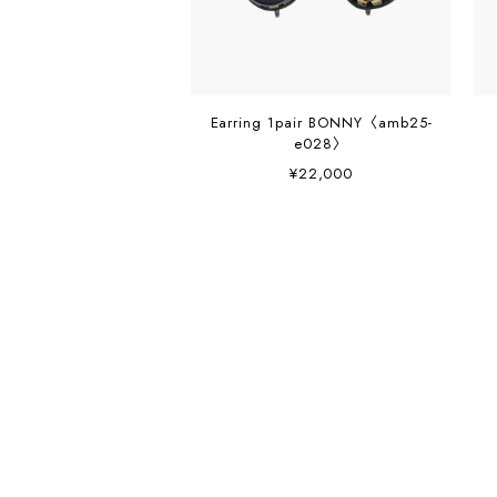
Earring 1pair BONNY〈amb25-
e028〉
¥22,000