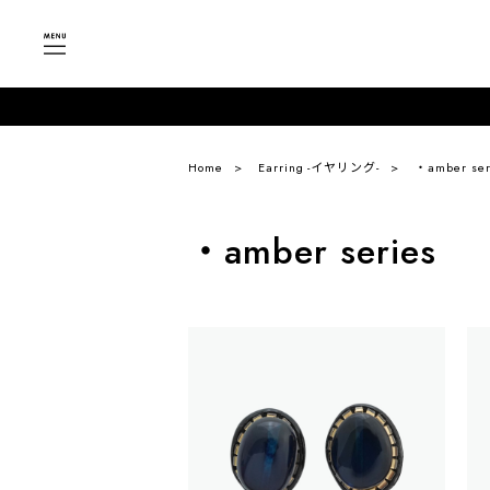
Home
Earring -イヤリング-
・amber ser
・amber series