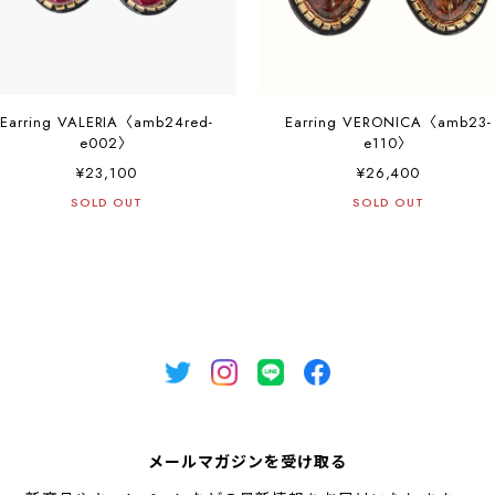
Earring VALERIA〈amb24red-
Earring VERONICA〈amb23-
e002〉
e110〉
¥23,100
¥26,400
SOLD OUT
SOLD OUT
メールマガジンを受け取る