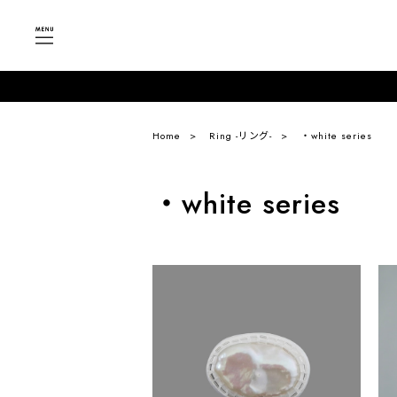
Home
Ring -リング-
・white series
・white series