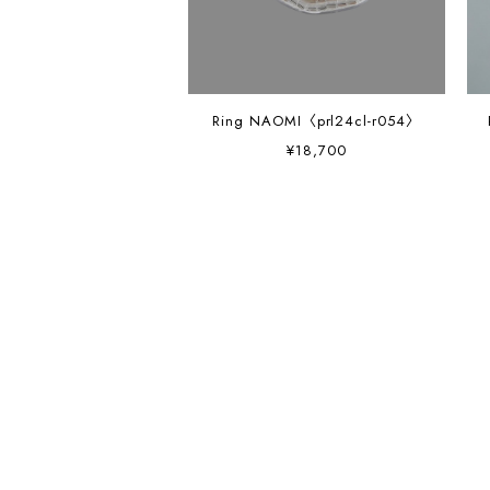
Ring NAOMI〈prl24cl-r054〉
¥18,700