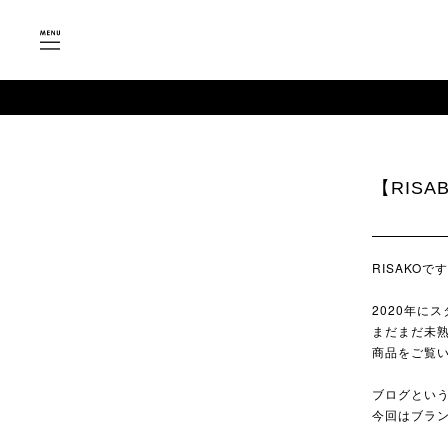
【RIS
RISAKOで
2020年にス
まだまだ未
商品をご覧
ブログとい
今回はブラ