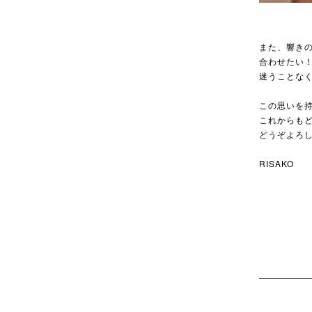
また、響きの
合わせたい！
迷うことな
この思いを
これからも
どうぞよろ
RISAKO