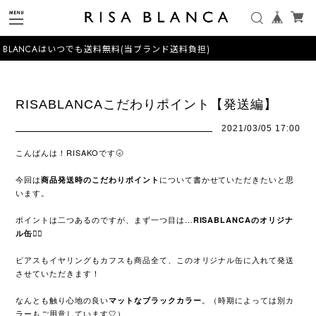
 BLANCAはいつでも送料無料(当ブランド送料負担)
RISABLANCAこだわりポイント【発送編】
2021/03/05 17:00
こんばんは！RISAKOです🌝
今回は
について書かせていただきたいと思
商品発送時のこだわりポイント
います。
ポイントは二つあるのですが、まず一つ目は…
RISABLANCAのオリジナ
ル缶🧚‍♀️
ピアスもイヤリングもカフスも商品全て、このオリジナル缶に入れて発送
させていただきます！
なんとも触り心地の良い
。（時期によっては別カ
マットなブラックカラー
ラーもご用意しています🤍）