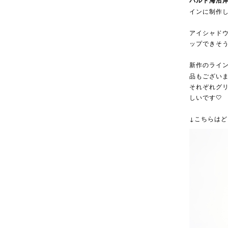
バルト海沿
インに制作
アイシャド
ップできそ
新作のライ
品もござい
それぞれグ
しいです🤍
↓こちらは