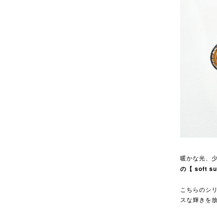
暖かな光、
の【 soft s
こちらのシ
スな輝きを放