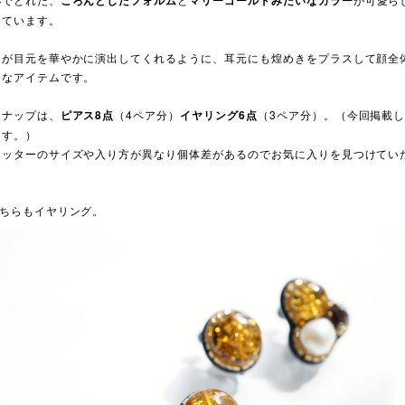
岸
ころんとしたフォルム
マリーゴールドみたいなカラー
しています。
ウが目元を華やかに演出してくれるように、耳元にも煌めきをプラスして顔全
うなアイテムです。
ンナップは、
ピアス8点
（4ペア分）
イヤリング6点
（3ペア分）。（今回掲載
ます。）
リッターのサイズや入り方が異なり個体差があるのでお気に入りを見つけてい
どちらもイヤリング。