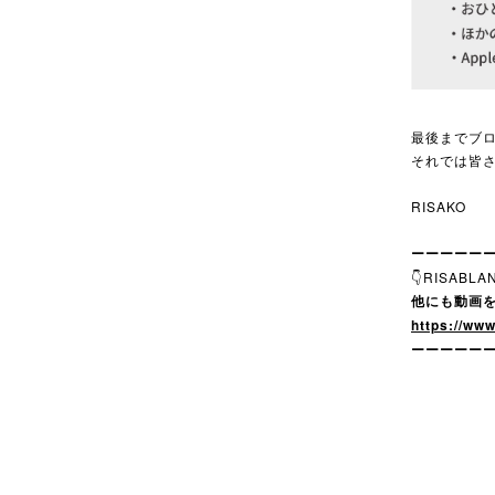
最後までブ
それでは皆さ
RISAKO
ーーーーー
👇RISABL
他にも動画
https://w
ーーーーー