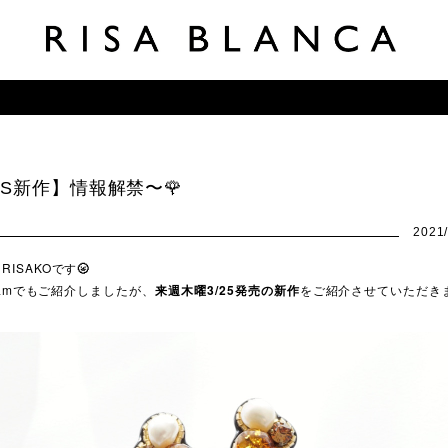
1SS新作】情報解禁〜🌹
2021/
RISAKOです
🌝
gramでもご紹介しましたが、
来週木曜3/25発売の新作
をご紹介させていただきま