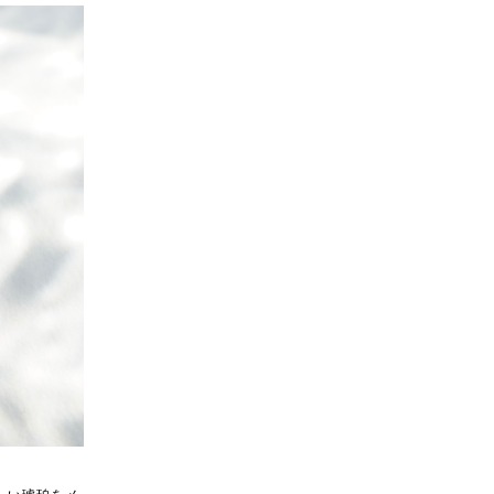
しい琥珀をメ