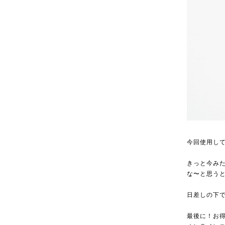
今回使用し
きっと今み
な〜と思う
日差しの下で
最後に！お