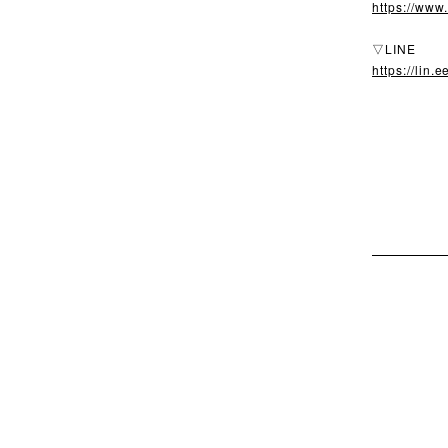
https://www
▽LINE
https://lin.