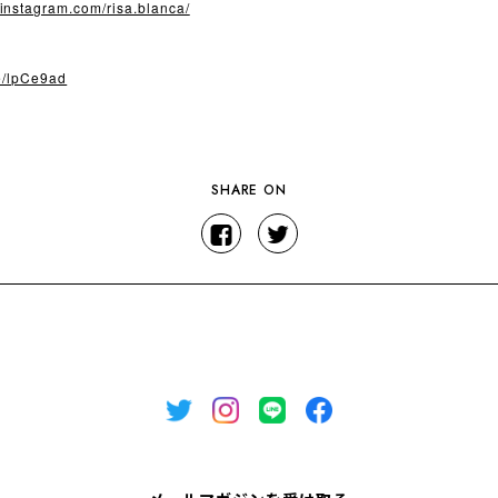
.instagram.com/risa.blanca/
ee/lpCe9ad
SHARE ON