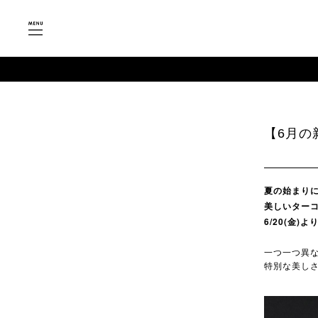
【6月の
夏の始まり
美しいター
6/20(金
一つ一つ異
特別な美し