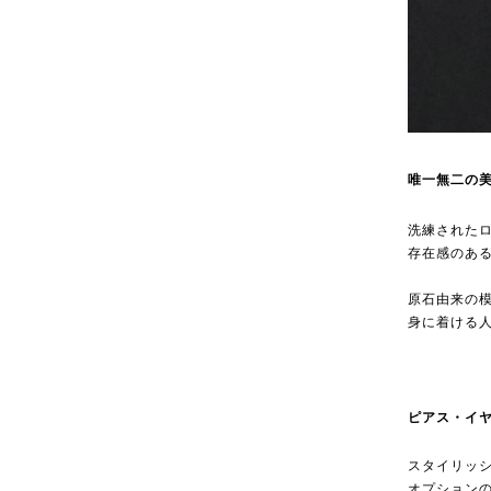
唯一無二の
洗練された
存在感のあ
原石由来の
身に着ける
ピアス・イ
スタイリッ
オプション