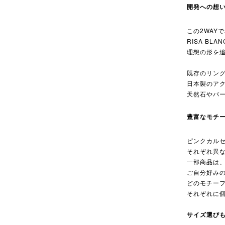
開発への想
この2WAY
RISA B
理想の形を
既存のリン
日本製のア
天然石やパ
豊富なモチ
ピンクカル
それぞれ異
一部商品は
ご自分好み
どのモチーフ
それぞれに
サイズ選び