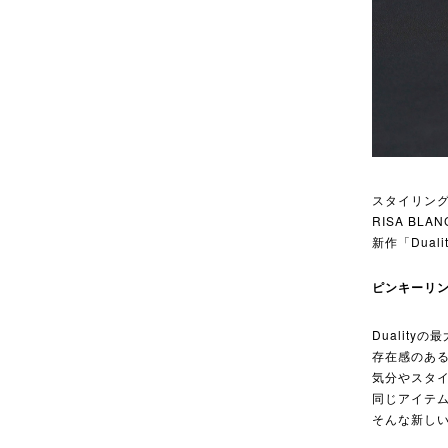
スタイリン
RISA BL
新作「Dual
ピンキーリ
Dualit
存在感のあ
気分やスタ
同じアイテ
そんな新し