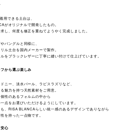
い
で着用できる土台は、
LANCAがオリジナルで開発したもの。
追求し、何度も修正を重ねてようやく完成しました。
グやバングルと同様に、
クリル土台を国内メーカーで製作。
ールをブラックレザーに丁寧に縫い付けて仕上げています。
ーフから選ぶ楽しみ
セドニー、淡水パール、ラピスラズリなど、
なる魅力を持つ天然素材をご用意。
、個性のあるフォルムの中から
の一点をお選びいただけるようにしています。
も、RISA BLANCAらしい統一感のあるデザインでありながら
個性を持った一点物です。
も安心