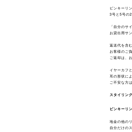
ピンキーリ
3号と5号の
「自分のサ
お貸出用サ
返送代を含む
お客様のご負
ご返却は、
イヤーカフ
耳の形状に
ご不安な方
スタイリン
ピンキーリ
地金の他の
自分だけの