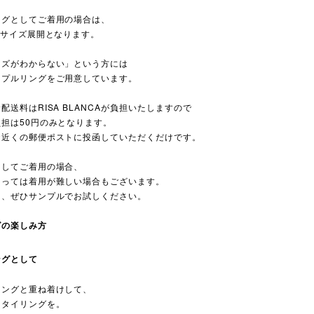
ングとしてご着用の場合は、
2サイズ展開となります。
イズがわからない」という方には
ンプルリングをご用意しています。
配送料はRISA BLANCAが負担いたしますので
担は50円のみとなります。
お近くの郵便ポストに投函していただくだけです。
としてご着用の場合、
よっては着用が難しい場合もございます。
は、ぜひサンプルでお試しください。
グの楽しみ方
ングとして
リングと重ね着けして、
スタイリングを。