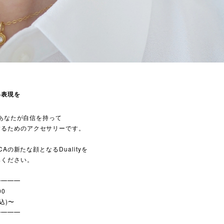
い表現を
は、あなたが自信を持って
するためのアクセサリーです。
NCAの新たな顔となるDualityを
みください。
━━━━
00
税込)〜
━━━━