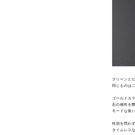
グリーンと
同じものは
ゴールドカ
石の個性を
モードな装
性別を問わ
タイムレス