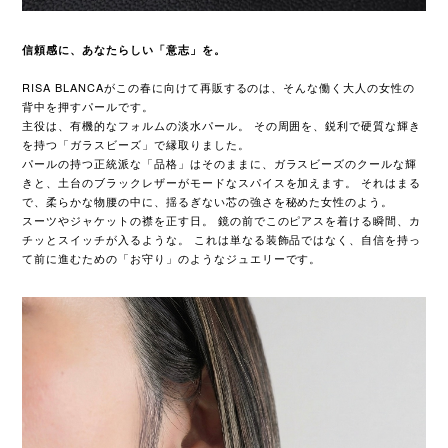
信頼感に、あなたらしい「意志」を。
RISA BLANCAがこの春に向けて再販するのは、そんな働く大人の女性の
背中を押すパールです。
主役は、有機的なフォルムの淡水パール。 その周囲を、鋭利で硬質な輝き
を持つ「ガラスビーズ」で縁取りました。
パールの持つ正統派な「品格」はそのままに、ガラスビーズのクールな輝
きと、土台のブラックレザーがモードなスパイスを加えます。 それはまる
で、柔らかな物腰の中に、揺るぎない芯の強さを秘めた女性のよう。
スーツやジャケットの襟を正す日。 鏡の前でこのピアスを着ける瞬間、カ
チッとスイッチが入るような。 これは単なる装飾品ではなく、自信を持っ
て前に進むための「お守り」のようなジュエリーです。