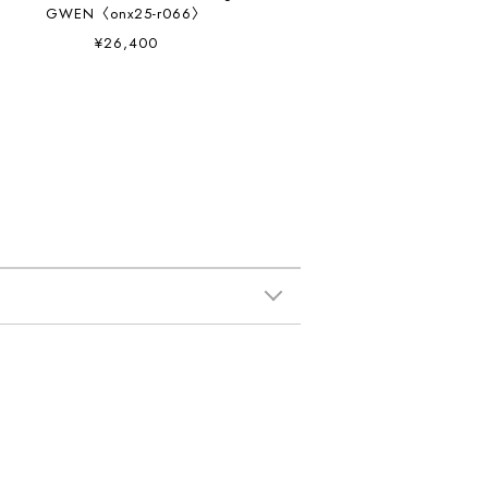
GWEN〈onx25-r066〉
¥26,400