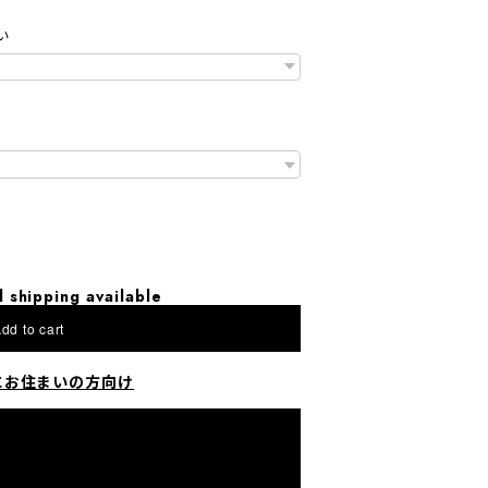
い
l shipping available
dd to cart
にお住まいの方向け