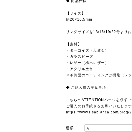
◆ 商品仕様
【サイズ】
約26×16.5mm
リングサイズを13/16/19/22号よ
【素材】
・ターコイズ（天然石）
・ガラスビーズ
・レザー（栃木レザー）
・アクリル土台
※革側面のコーティングは樹脂（レ
━━━━━━━━━━━━━━━━
◆ ご購入前の注意事項
こちらのATTENTIONページを必ず
ご購入のお手続きをお願いいたしま
https://www.risablanca.com/blog/
種類