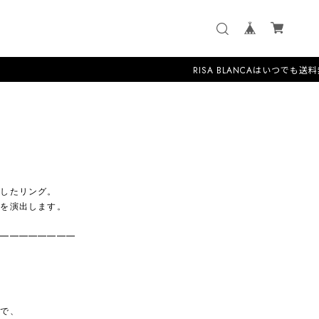
RISA BLANCAはいつでも送料無料(当
用したリング。
象を演出します。
━━━━━━━━━
状で、