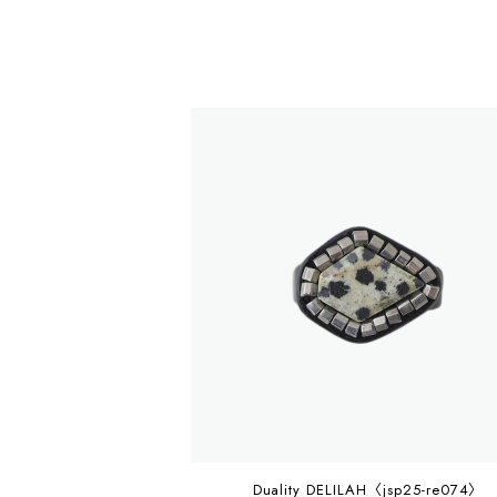
Duality DELILAH〈jsp25-re074〉