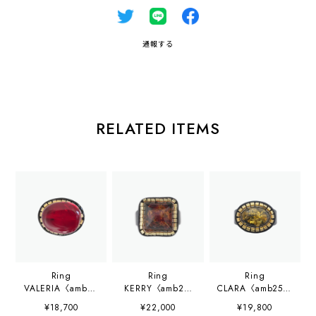
通報する
RELATED ITEMS
Ring
Ring
Ring
VALERIA〈amb24
KERRY〈amb25-
CLARA〈amb25ye
red-r003〉
r080〉
l-r078〉
¥18,700
¥22,000
¥19,800