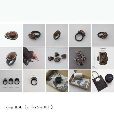
Ring ILSE〈amb25-r081 〉