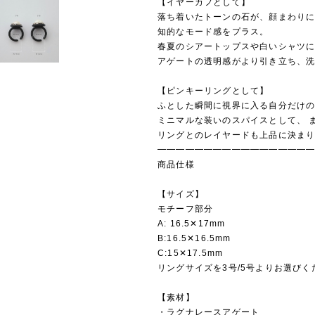
【イヤーカフとして】
落ち着いたトーンの石が、顔まわり
知的なモード感をプラス。
春夏のシアートップスや白いシャツ
アゲートの透明感がより引き立ち、
【ピンキーリングとして】
ふとした瞬間に視界に入る自分だけ
ミニマルな装いのスパイスとして、 
リングとのレイヤードも上品に決ま
━━━━━━━━━━━━━━━━
商品仕様
【サイズ】
モチーフ部分
A: 16.5✕17mm
B:16.5✕16.5mm
C:15✕17.5mm
リングサイズを3号/5号よりお選びく
【素材】
・ラグナレースアゲート