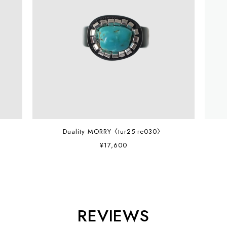
Duality MORRY〈tur25-re030〉
¥17,600
REVIEWS