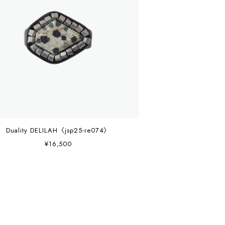
Duality DELILAH〈jsp25-re074〉
¥16,500