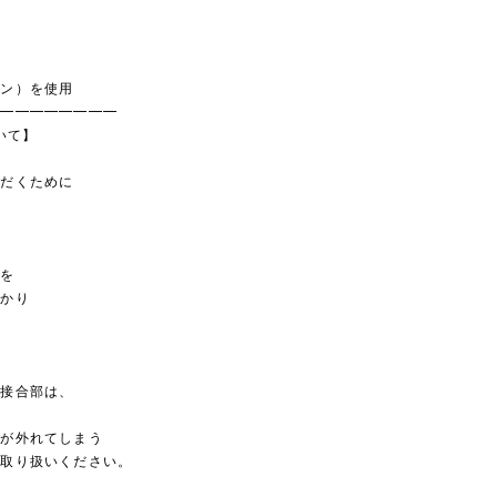
ジン）を使用
━━━━━━━━━
ついて】
ただくために
部を
かかり
の接合部は、
フが外れてしまう
お取り扱いください。