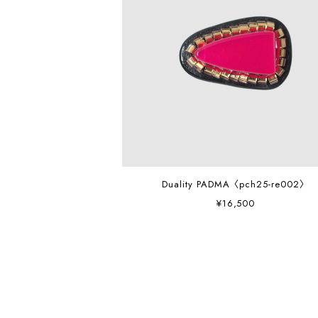
Duality PADMA〈pch25-re002〉
¥16,500