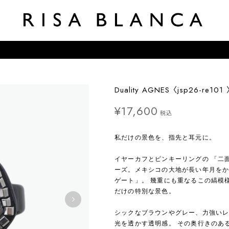
Duality AGNES〈jsp26-re101
¥17,600
税込
私だけの景色を、指先と耳元に。
イヤーカフとピンキーリングの 「二面
ーズ。メキシコの大地が長い年月をか
ゲート」。 幾重にも重なるこの縞模
だけの特別な景色。
シックなブラウンやグレー、力強い
光を透かす透明感。 その奥行きのあ