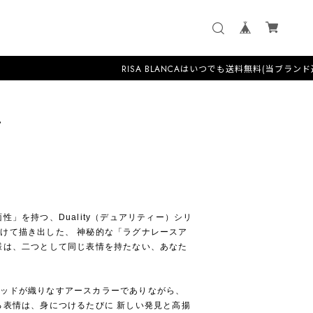
RISA BLANCAはいつでも送料無料(当ブランド送料負担)
 〉
性」を持つ、Duality（デュアリティー）シリ
けて描き出した、 神秘的な「ラグナレースア
様は、二つとして同じ表情を持たない、あなた
レッドが織りなすアースカラーでありながら、
る表情は、身につけるたびに 新しい発見と高揚