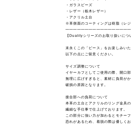
・ガラスビーズ
・レザー（栃木レザー）
・アクリル土台
※革側面のコーティングは樹脂（レ
━━━━━━━━━━━━━━━━
【Dualityシリーズのお取り扱いに
末永くこの「ピース」をお楽しみい
以下の点にご留意ください。
サイズ調整について
イヤーカフとしてご使用の際、開口
無理に広げすぎると、素材に負荷が
破損の原因となります。
接合部への負荷について
本革の土台とアクリルのリング金具
繊細な手仕事で仕上げております。
この部分に強い力が加わるとモチー
恐れがあるため、着脱の際は優しく