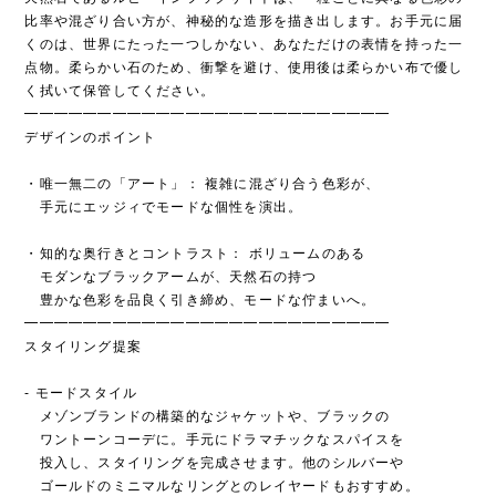
比率や混ざり合い方が、神秘的な造形を描き出します。お手元に届
くのは、世界にたった一つしかない、あなただけの表情を持った一
点物。柔らかい石のため、衝撃を避け、使用後は柔らかい布で優し
く拭いて保管してください。
━━━━━━━━━━━━━━━━━━━━━━━━━
デザインのポイント
・唯一無二の「アート」： 複雑に混ざり合う色彩が、
手元にエッジィでモードな個性を演出。
・知的な奥行きとコントラスト： ボリュームのある
モダンなブラックアームが、天然石の持つ
豊かな色彩を品良く引き締め、モードな佇まいへ。
━━━━━━━━━━━━━━━━━━━━━━━━━
スタイリング提案
- モードスタイル
メゾンブランドの構築的なジャケットや、ブラックの
ワントーンコーデに。手元にドラマチックなスパイスを
投入し、スタイリングを完成させます。他のシルバーや
ゴールドのミニマルなリングとのレイヤードもおすすめ。