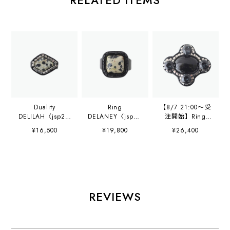
Duality
Ring
【8/7 21:00〜受
DELILAH〈jsp25-
DELANEY〈jsp26
注開始】Ring
re074〉
-r097〉
GWEN〈onx25-
¥16,500
¥19,800
¥26,400
r066〉
REVIEWS