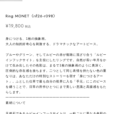
Ring MONET〈rif26-r098〉
¥19,800
税込
身につける、1枚の抽象画。
大人の知的好奇心を刺激する、ドラマチックなアートピース。
ブルーやグリーン、そしてルビーの赤が複雑に混ざり合う「ルビー
インフックサイト」を主役にしたリングです。自然が長い年月をか
けて生み出したその色彩は、まるで1枚の抽象画のように奥深く、
圧倒的な存在感を放ちます。二つとして同じ表情を持たない色の重
なりは、あなただけの特別なストーリーを宿す「身につけるアー
ト」。ふとした仕草で最も自分の視界に入る「手元」にこのピース
を纏うことで、日常の所作ひとつにまで美しい意識と高揚感をもた
らします。
━━━━━━━━━━━━━━━━━━━━━━━━━
素材について
天然石であるルビーインフックサイトは、一粒ごとに異なる色彩の