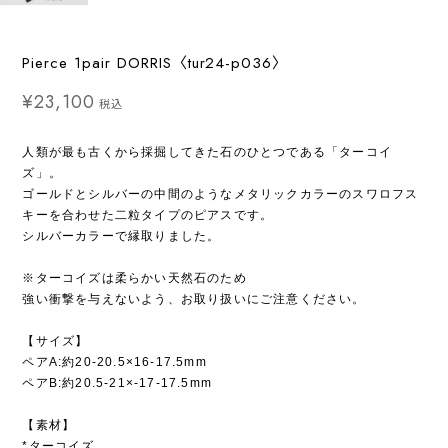
Pierce 1pair DORRIS〈tur24-p036〉
¥23,100
税込
人類が最も古くから採掘してきた石のひとつである「ターコイ
ズ」。
ゴールドとシルバーの中間のようなメタリックカラーのスワロフス
キーを合わせた二粒タイプのピアスです。
シルバーカラーで縁取りました。
※ターコイズは柔らかい天然石のため
強い衝撃を与えないよう、お取り扱いにご注意ください。
【サイズ】
ペアA:約20-20.5×16-17.5mm
ペアB:約20.5-21×-17-17.5mm
【素材】
*ターコイズ