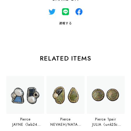
通報する
RELATED ITEMS
Pierce
Pierce
Pierce 1pair
JAYNE〈lab24-
NEVAEH/NATALI
JULIA〈unk25c-
p064〉
A〈unk24-p078〉
p008〉