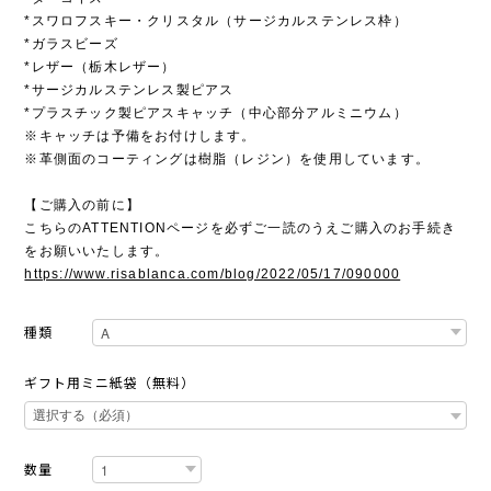
*スワロフスキー・クリスタル（サージカルステンレス枠）
*ガラスビーズ
*レザー（栃木レザー）
*サージカルステンレス製ピアス
*プラスチック製ピアスキャッチ（中心部分アルミニウム）
※キャッチは予備をお付けします。
※革側面のコーティングは樹脂（レジン）を使用しています。
【ご購入の前に】
こちらのATTENTIONページを必ずご一読のうえご購入のお手続き
をお願いいたします。
https://www.risablanca.com/blog/2022/05/17/090000
種類
ギフト用ミニ紙袋（無料）
数量