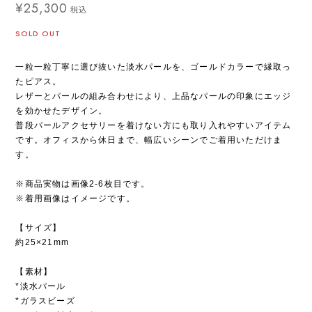
¥25,300
税込
SOLD OUT
一粒一粒丁寧に選び抜いた淡水パールを、ゴールドカラーで縁取っ
たピアス。
レザーとパールの組み合わせにより、上品なパールの印象にエッジ
を効かせたデザイン。
普段パールアクセサリーを着けない方にも取り入れやすいアイテム
です。オフィスから休日まで、幅広いシーンでご着用いただけま
す。
※商品実物は画像2-6枚目です。
※着用画像はイメージです。
【サイズ】
約25×21mm
【素材】
*淡水パール
*ガラスビーズ