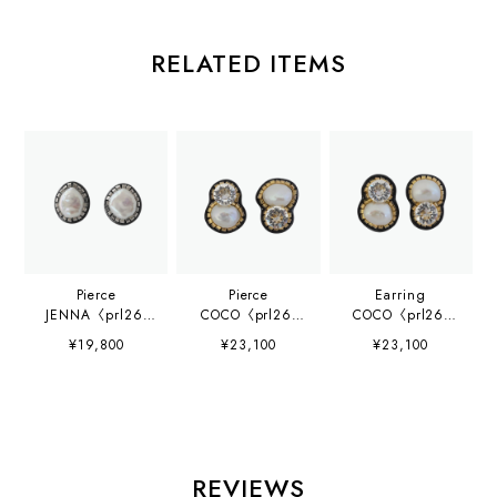
RELATED ITEMS
Pierce
Pierce
Earring
JENNA〈prl26-
COCO〈prl26-
COCO〈prl26-
p090〉
p088〉
e089〉
¥19,800
¥23,100
¥23,100
REVIEWS